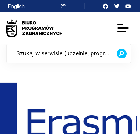
English
Facebook
Twitter
YouTu
Wirtualny
spacer
Szukaj w serwisie (uczelnie, programy, kursy...)